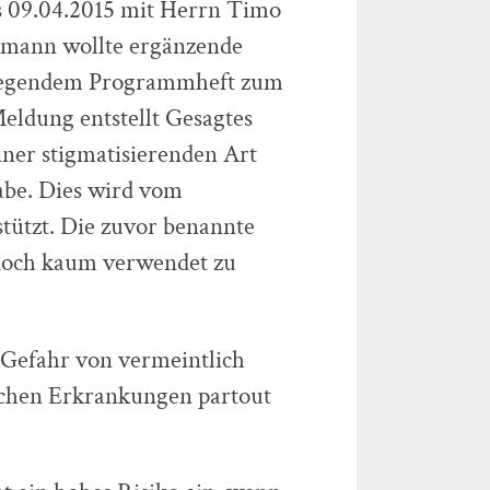
s 09.04.2015 mit Herrn Timo
emann wollte ergänzende
iliegendem Programmheft zum
Meldung entstellt Gesagtes
einer stigmatisierenden Art
habe. Dies wird vom
ützt. Die zuvor benannte
edoch kaum verwendet zu
e Gefahr von vermeintlich
schen Erkrankungen partout