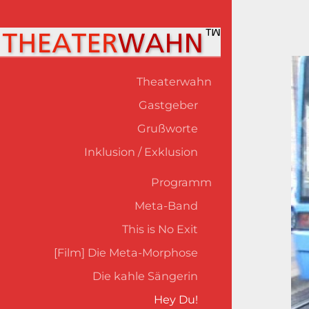
Theaterwahn
Gastgeber
Grußworte
Inklusion / Exklusion
Programm
Meta-Band
This is No Exit
[Film] Die Meta-Morphose
Die kahle Sängerin
Hey Du!