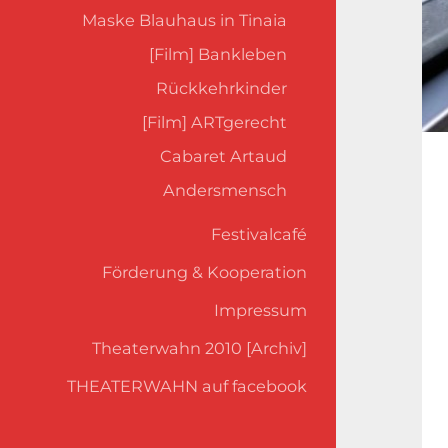
Maske Blauhaus in Tinaia
[Film] Bankleben
Rückkehrkinder
[Film] ARTgerecht
Cabaret Artaud
Andersmensch
Festivalcafé
Förderung & Kooperation
Impressum
Theaterwahn 2010 [Archiv]
THEATERWAHN auf facebook