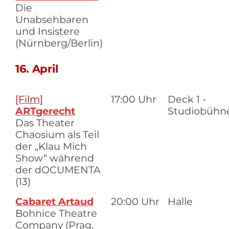
Die
Unabsehbaren
und Insistere
(Nürnberg/Berlin)
16. April
[Film]
17:00 Uhr
Deck 1 -
ARTgerecht
Studiobühn
Das Theater
Chaosium als Teil
der „Klau Mich
Show“ während
der dOCUMENTA
(13)
Cabaret Artaud
20:00 Uhr
Halle
Bohnice Theatre
Company (Prag,