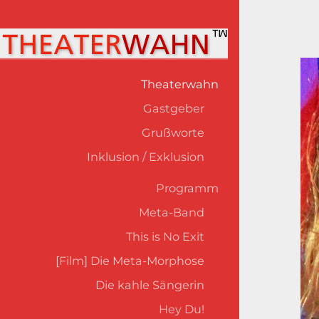
Theaterwahn
Gastgeber
Grußworte
Inklusion / Exklusion
Programm
Meta-Band
This is No Exit
[Film] Die Meta-Morphose
Die kahle Sängerin
Hey Du!