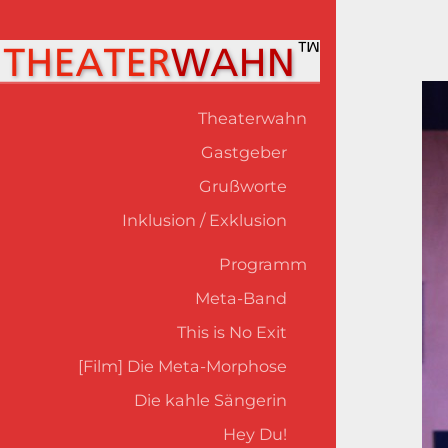
Theaterwahn
Gastgeber
Grußworte
Inklusion / Exklusion
Programm
Meta-Band
This is No Exit
[Film] Die Meta-Morphose
Die kahle Sängerin
Hey Du!